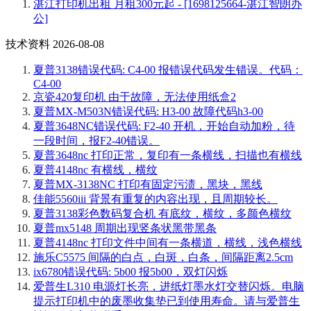
湛江打印机出租 月租300元起 - [1698125664-湛江智朗办
公]
技术资料 2026-08-08
夏普3138错误代码: C4-00 报错误代码发生错误。代码：
C4-00
京瓷420复印机 由于故障，无法使用纸盒2
夏普MX-M503N错误代码: H3-00 故障代码h3-00
夏普3648NC错误代码: F2-40 开机，开始自动加粉，待
一段时间，报F2-40错误。
夏普3648nc 打印正常，复印有一条横线，扫描也有横线
夏普4148nc 有横线，横纹
夏普MX-3138NC 打印有固定污渍，黑块，黑线
佳能5560iii 背景有重复的内容出现，且周期较长。
夏普3138彩色数码复合机 有底纹，横纹，多颜色横纹
夏普mx5148 周期出现竖条状黑带黑条
夏普4148nc 打印文件中间有一条横道，横线，浅色横线
施乐C5575 间隔的白点，白斑，白条，间隔距离2.5cm
ix6780错误代码: 5b00 报5b00，双灯闪烁
爱普生L310 电源灯长亮，进纸灯墨水灯交替闪烁。电脑
提示打印机中的废墨收集垫已到使用寿命。请与爱普生