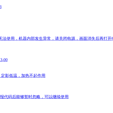
3
 042-323 ，无法使用，机器内部发生异常，请关闭电源，画面消失
-00
温度失败，定影低温，加热不起作用
2-51，报代码后能够暂时忽略，可以继续使用