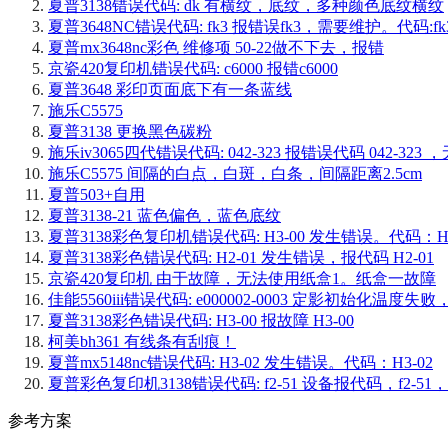
夏普3138错误代码: dk 有横纹，底纹，多种颜色底纹横纹
夏普3648NC错误代码: fk3 报错误fk3，需要维护。代码:fk
夏普mx3648nc彩色 维修项 50-22做不下去，报错
京瓷420复印机错误代码: c6000 报错c6000
夏普3648 彩印页面底下有一条蓝线
施乐C5575
夏普3138 更换黑色碳粉
施乐iv3065四代错误代码: 042-323 报错误代码
施乐C5575 间隔的白点，白斑，白条，间隔距离2.5cm
夏普503+自用
夏普3138-21 蓝色偏色，蓝色底纹
夏普3138彩色复印机错误代码: H3-00 发生错误。代码：H3
夏普3138彩色错误代码: H2-01 发生错误，报代码 H2-01
京瓷420复印机 由于故障，无法使用纸盒1。纸盒一故障
佳能5560iii错误代码: e000002-0003 定影初始化
夏普3138彩色错误代码: H3-00 报故障 H3-00
柯美bh361 有线条有刮痕！
夏普mx5148nc错误代码: H3-02 发生错误。代码：H3-02
夏普彩色复印机3138错误代码: f2-51 设备报代码，f
参考方案